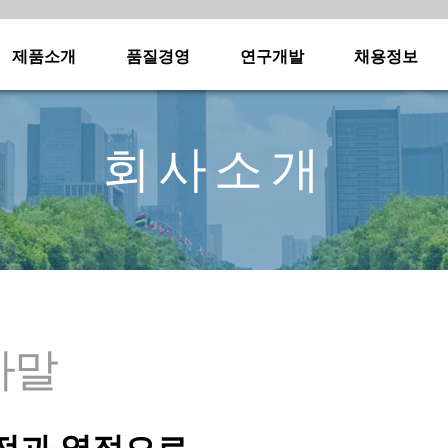
제품소개
품질경영
연구개발
채용정보
·
·
·
·
·
·
·
·
회사소개
·
·
·
·
·
·
·
·
·
·
·
·
·
사말
·
·