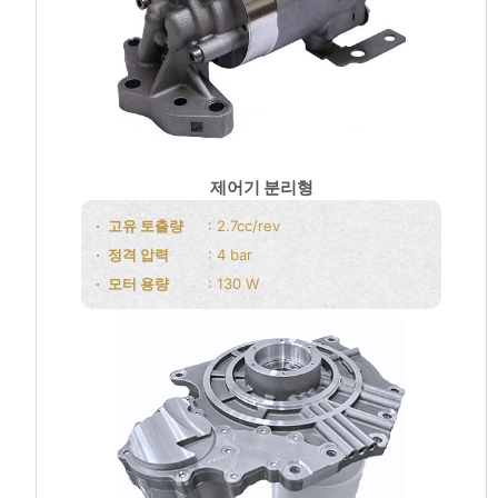
제어기 분리형
고유 토출량
: 2.7cc/rev
정격 압력
: 4 bar
모터 용량
: 130 W