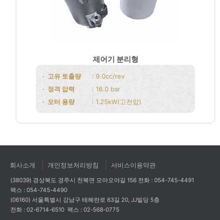
제어기 분리형
고유 토출량
: 9.0cc/rev
정격 압력
: 16.0 bar
모터 용량
: 1.25kW(고전압)
회사소개
개인정보처리방침
서비스이용약관
(38039) 경상북도 경주시 천북면 모아오야길 156
전화 : 054-745-4491
팩스 : 054-745-4490
(06160) 서울특별시 강남구 테헤란로 63길 20, JJ빌딩 5층
전화 : 02-6714-6510
팩스 : 02-568-0775