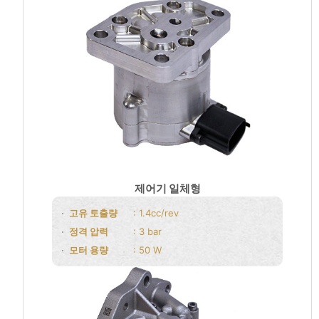
제어기 일체형
고유 토출량
: 1.4cc/rev
정격 압력
: 3 bar
모터 용량
: 50 W