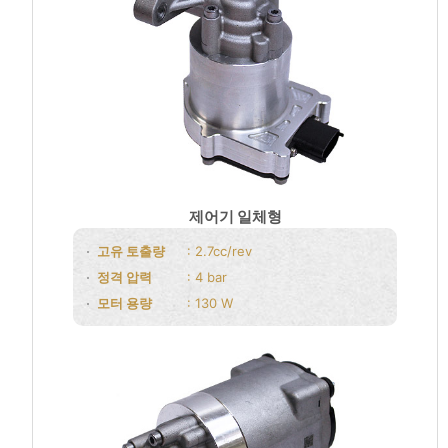
제어기 일체형
고유 토출량
: 2.7cc/rev
정격 압력
: 4 bar
모터 용량
: 130 W