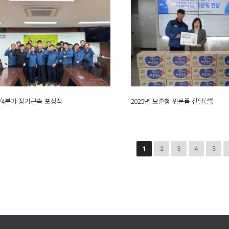
 1/4분기 장기근속 포상식
2025년 보훈청 위문품 전달(설)
끝
1
2
3
4
5