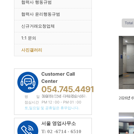
협력사 행동규범
협력사 윤리행동규범
Total 
신규거래요청업체
1:1 문의
사진갤러리
Customer Call
Center
054.745.4491
친절히 안내 드리겠습니다.
평 일 AM 08 : 00 - PM 05 : 00
2026년
점심시간 PM 12 : 00 - PM 01 : 00
토,일요일 및 공휴일은 휴무입니다.
서울 영업사무소
T: 02 -6714 - 6510