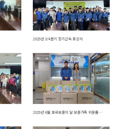
식
2025년 3/4분기 장기근속 포상식
2025년 6월 호국보훈의 달 보훈가족 위문품…